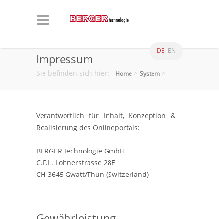
DE
EN
Impressum
Sie befinden sich hier:
>
>
Home
System
Verantwortlich für Inhalt, Konzeption &
Realisierung des Onlineportals:
BERGER technologie GmbH
C.F.L. Lohnerstrasse 28E
CH-3645 Gwatt/Thun (Switzerland)
Gewährleistung